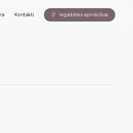
si
Kontakti
I
e
g
ā
d
ā
t
i
e
s
a
p
m
ā
c
ī
b
a
s