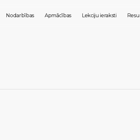
Nodarbības
Apmācības
Lekciju ieraksti
Resur