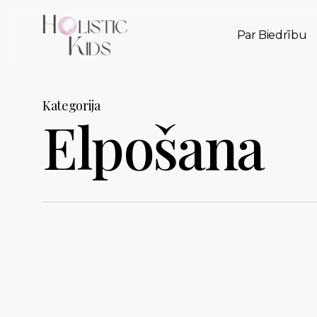
Skip
to
Par Biedrību
main
content
Kategorija
Elpošana