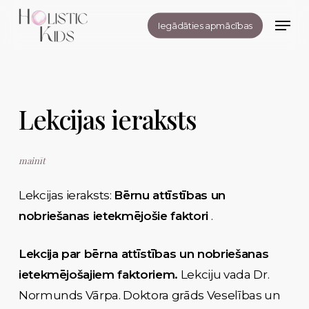
Skip
Men
Iegādāties apmācības
to
Close
main
Menu
content
Lekcijas ieraksts
mainīt
Lekcijas ieraksts:
Bērnu attīstības un
nobriešanas ietekmējošie faktori
.
Lekcija par bērna attīstības un nobriešanas
ietekmējošajiem faktoriem.
Lekciju vada Dr.
Normunds Vārpa. Doktora grāds Veselības un