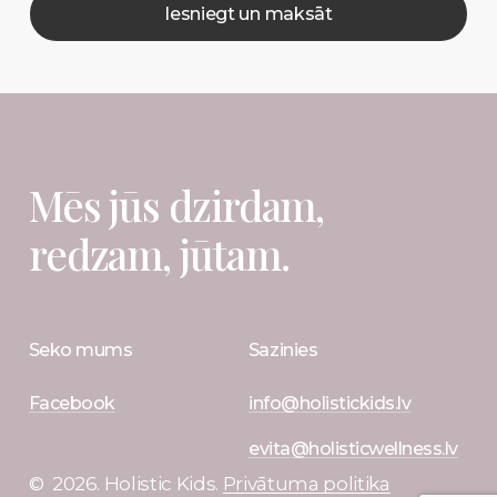
Mēs
jūs
dzirdam,
redzam,
jūtam.
Seko mums
Sazinies
Facebook
info@holistickids.lv
evita@holisticwellness.lv
©
2026
. Holistic Kids.
Privātuma politika